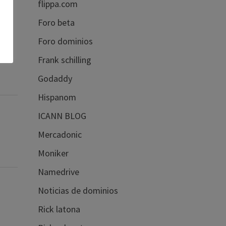
flippa.com
Foro beta
Foro dominios
Frank schilling
Godaddy
Hispanom
ICANN BLOG
Mercadonic
Moniker
Namedrive
Noticias de dominios
Rick latona