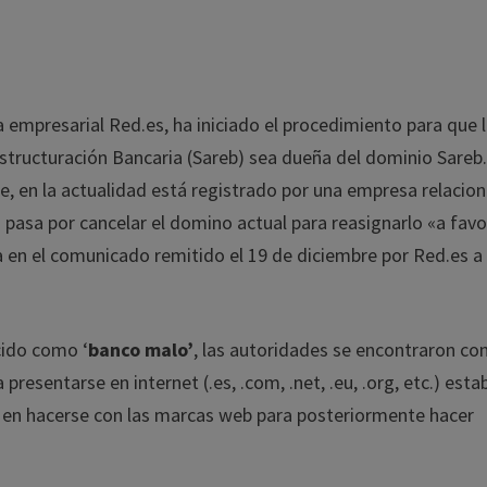
ca empresarial Red.es, ha iniciado el procedimiento para que 
structuración Bancaria (Sareb) sea dueña del dominio Sareb
e, en la actualidad está registrado por una empresa relacio
 pasa por cancelar el domino actual para reasignarlo «a favo
a en el comunicado remitido el 19 de diciembre por Red.es a 
cido como ‘
banco malo’
, las autoridades se encontraron co
presentarse en internet (.es, .com, .net, .eu, .org, etc.) esta
s en hacerse con las marcas web para posteriormente hacer