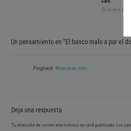
salir.
26 abril, 2013
Un pensamiento en “
El banco malo a por el d
Pingback:
Bitacoras.com
Deja una respuesta
Tu dirección de correo electrónico no será publicada.
Los ca