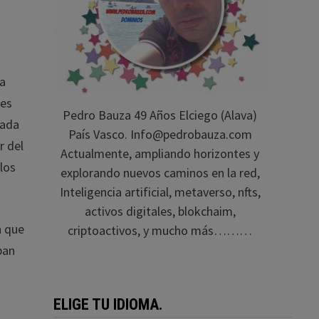
la
.es
Pedro Bauza 49 Años Elciego (Alava)
nada
País Vasco. Info@pedrobauza.com
r del
Actualmente, ampliando horizontes y
los
explorando nuevos caminos en la red,
Inteligencia artificial, metaverso, nfts,
activos digitales, blokchaim,
n que
criptoactivos, y mucho más………
ban
ELIGE TU IDIOMA.