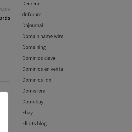
Demene
Entrada
TRADA
dnforum
siguiente:
ords
Dnjournal
Domain name wire
Domaining
Dominios clave
Dominios en venta
Dominios Idn
Domisfera
Domobay
Ebay
€
Elliots blog