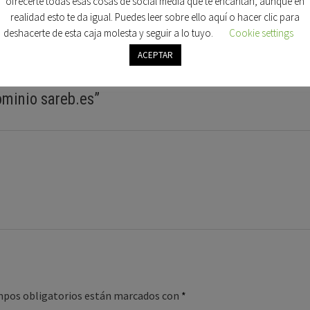
ofrecerte todas esas cosas de social media que te encantan, aunque en
realidad esto te da igual. Puedes leer sobre ello aquí o hacer clic para
deshacerte de esta caja molesta y seguir a lo tuyo.
Cookie settings
ACEPTAR
ominio sareb.es
”
mpos obligatorios están marcados con
*