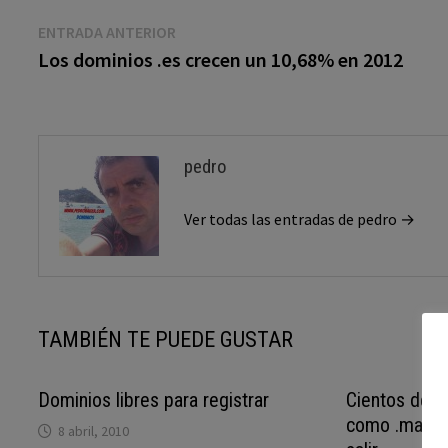
Navegación
Entrada
ENTRADA ANTERIOR
anterior:
Los dominios .es crecen un 10,68% en 2012
de
entradas
pedro
Ver todas las entradas de pedro →
TAMBIÉN TE PUEDE GUSTAR
Dominios libres para registrar
Cientos de n
como .madrid
8 abril, 2010