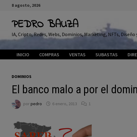
Saltar
8 agosto, 2026
al
contenido
PEDRO BAUZA
IA, Cripto, Redes, Webs, Dominios, Marketing, NFTs, Diseñ
INICIO
COMPRAS
VENTAS
SUBASTAS
DIR
DOMINIOS
El banco malo a por el domi
por
pedro
6 enero, 2013
1