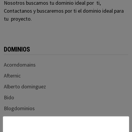
Nosotros buscamos tu dominio ideal por ti,
Contactanos y buscaremos por ti el dominio ideal para
tu proyecto.
DOMINIOS
Acorndomains
Afternic
Alberto dominguez
Bido
Blogdominios
Carlos blanco
Cctlds