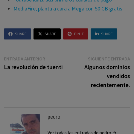
MediaFire, planta a cara a Mega con 50 GB gratis
SHARE
SHARE
PIN IT
SHARE
Navegación
Entrada
E
ENTRADA ANTERIOR
SIGUIENTE ENTRADA
anterior:
s
La revolución de tuenti
Algunos dominios
de
vendidos
entradas
recientemente.
pedro
Ver todas las entradas de pedro →