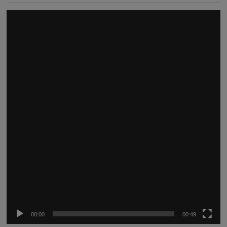
Reproductor
de
vídeo
00:00
00:49