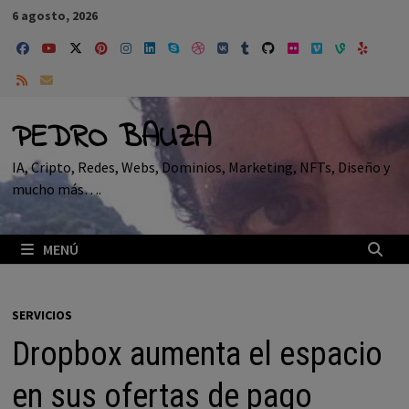
Saltar
6 agosto, 2026
al
contenido
PEDRO BAUZA
IA, Cripto, Redes, Webs, Dominios, Marketing, NFTs, Diseño y
mucho más….
MENÚ
SERVICIOS
Dropbox aumenta el espacio
en sus ofertas de pago