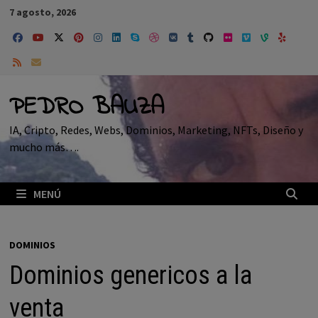
Saltar
7 agosto, 2026
al
contenido
PEDRO BAUZA
IA, Cripto, Redes, Webs, Dominios, Marketing, NFTs, Diseño y
mucho más….
MENÚ
DOMINIOS
Dominios genericos a la
venta