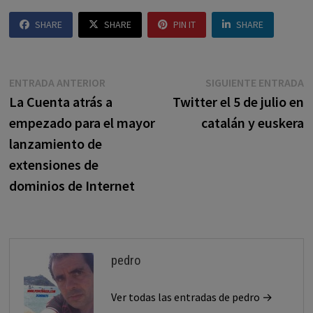
SHARE
SHARE
PIN IT
SHARE
Navegación
Entrada
E
ENTRADA ANTERIOR
SIGUIENTE ENTRADA
anterior:
s
La Cuenta atrás a
Twitter el 5 de julio en
de
empezado para el mayor
catalán y euskera
entradas
lanzamiento de
extensiones de
dominios de Internet
pedro
Ver todas las entradas de pedro →