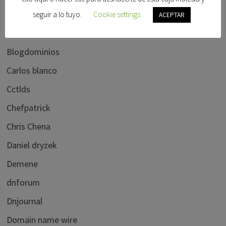
Alberto dominguez
seguir a lo tuyo.
Cookie settings
ACEPTAR
Bido
Blogdominios
Carlos blanco
Cctlds
Chefpatrick
Chris Chena
Daniel dryzek
Demene
dnforum
Dnjournal
Domain name wire