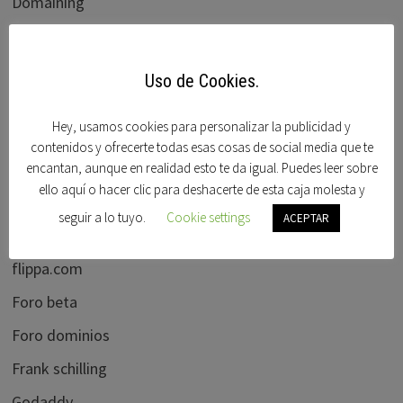
Domaining
Dominios clave
Dominios en venta
Uso de Cookies.
Dominios Idn
Hey, usamos cookies para personalizar la publicidad y
Domisfera
contenidos y ofrecerte todas esas cosas de social media que te
Domobay
encantan, aunque en realidad esto te da igual. Puedes leer sobre
ello aquí o hacer clic para deshacerte de esta caja molesta y
Ebay
seguir a lo tuyo.
Cookie settings
ACEPTAR
Elliots blog
flippa.com
Foro beta
Foro dominios
Frank schilling
Godaddy