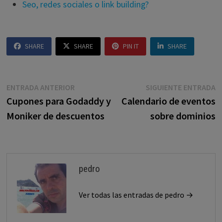
Seo, redes sociales o link building?
SHARE
SHARE
PIN IT
SHARE
Navegación
Entrada
E
ENTRADA ANTERIOR
SIGUIENTE ENTRADA
anterior:
s
Cupones para Godaddy y
Calendario de eventos
de
Moniker de descuentos
sobre dominios
entradas
pedro
Ver todas las entradas de pedro →