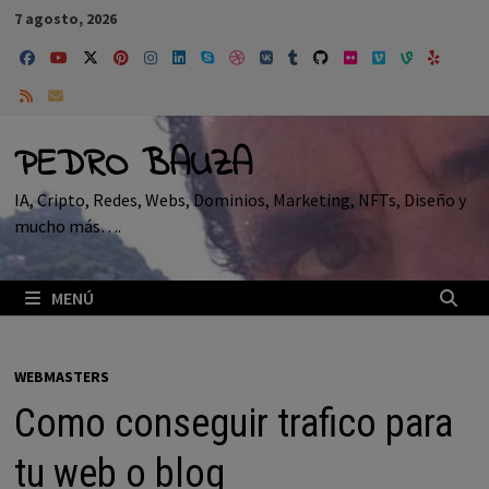
Saltar
7 agosto, 2026
al
contenido
PEDRO BAUZA
IA, Cripto, Redes, Webs, Dominios, Marketing, NFTs, Diseño y
mucho más….
MENÚ
WEBMASTERS
Como conseguir trafico para
tu web o blog