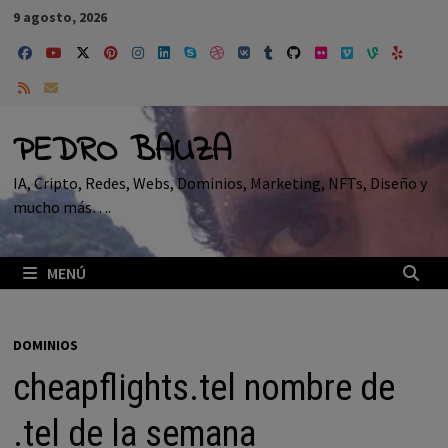
Saltar
9 agosto, 2026
al
contenido
PEDRO BAUZA
IA, Cripto, Redes, Webs, Dominios, Marketing, NFTs, Diseño y
mucho más….
MENÚ
DOMINIOS
cheapflights.tel nombre de
.tel de la semana