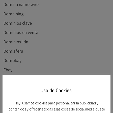
Domain name wire
Domaining
Dominios clave
Dominios en venta
Dominios Idn
Domisfera
Domobay
Ebay
Elliots blog
flippa.com
Uso de Cookies.
Foro beta
Hey, usamos cookies para personalizar la publicidad y
Foro dominios
contenidos y ofrecerte todas esas cosas de social media que te