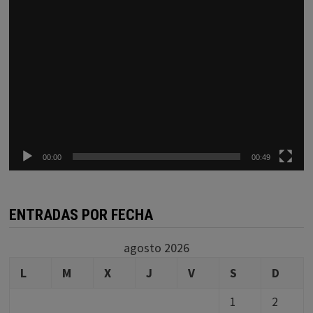
00:00
00:49
ENTRADAS POR FECHA
agosto 2026
L
M
X
J
V
S
D
1
2