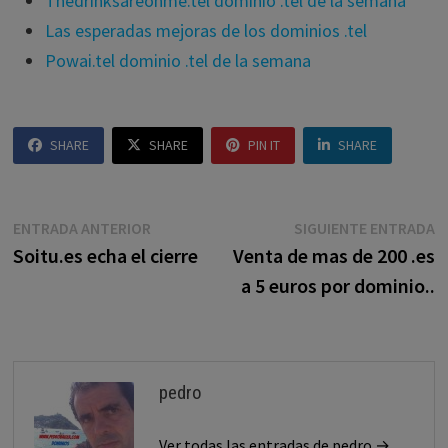
Thedrinksareonme.tel dominio .tel de la semana
Las esperadas mejoras de los dominios .tel
Powai.tel dominio .tel de la semana
SHARE
SHARE
PIN IT
SHARE
Navegación
Entrada
E
ENTRADA ANTERIOR
SIGUIENTE ENTRADA
anterior:
s
Soitu.es echa el cierre
Venta de mas de 200 .es
de
a 5 euros por dominio..
entradas
pedro
Ver todas las entradas de pedro →