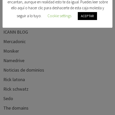
encantan, aunque en realidad esto te da igual. Puedes leer sobre
Frank schilling
ello aquí o hacer clic para deshacerte de esta caja molesta y
Godaddy
seguir a lo tuyo.
Cookie settings
ACEPTAR
Hispanom
ICANN BLOG
Mercadonic
Moniker
Namedrive
Noticias de dominios
Rick latona
Rick schwatz
Sedo
The domains